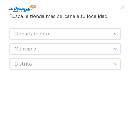
Busca la tienda más cercana a tu localidad.
¿Qué estás buscando?
Departamento
TÉRMINOS MÁS BUSCADOS
SELECCIONA TU TIENDA
1
.
cafe
Municipio
2
.
pampers
TURTLE WAX
Distrito
3
.
cerveza
4
.
papel higiénico
Fecha De Release
Filtrar
5
.
shampoo
6
.
dove
productos
4
7
.
leche
8
.
onduladas
9
.
garnier