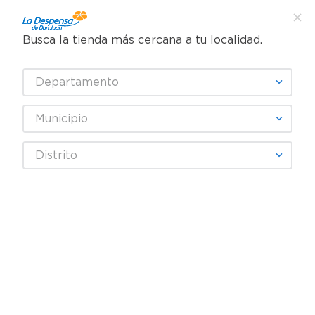
Busca la tienda más cercana a tu localidad.
¿Qué estás buscando?
Departamento
TÉRMINOS MÁS BUSCADOS
SELECCIONA TU TIENDA
1
.
cafe
Municipio
2
.
pampers
Autos
Llantas
Distrito
3
.
cerveza
Espuma Profesional TurtleWax Limpia Tapizado - 510 g
4
.
papel higiénico
5
.
shampoo
6
.
dove
7
.
leche
8
.
aceite
9
.
garnier