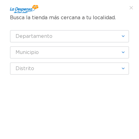
Busca la tienda más cercana a tu localidad.
¿Qué estás buscando?
TÉRMINOS MÁS BUSCADOS
Departamento
SELECCIONA TU TIENDA
1
.
cafe
Municipio
2
.
pampers
3
.
cerveza
KERN'S
Distrito
4
.
papel higiénico
Fecha De Release
Filtrar
5
.
shampoo
6
.
dove
7
.
leche
productos
23
8
.
garnier
9
.
aceite