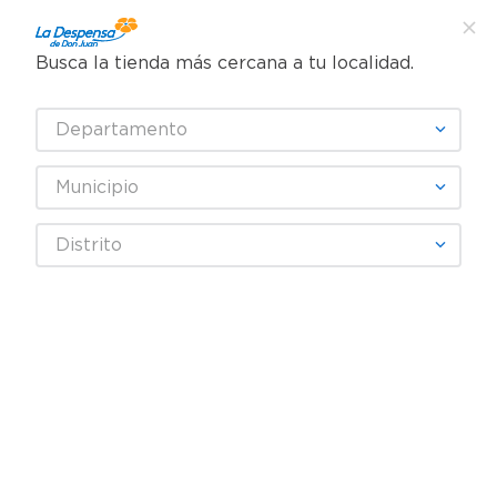
Busca la tienda más cercana a tu localidad.
¿Qué estás buscando?
Departamento
TÉRMINOS MÁS BUSCADOS
SELECCIONA TU TIENDA
1
.
cafe
Municipio
2
.
pampers
Jugos y Bebidas
Jugos y Néctares
Jugo de Verduras
Distrito
3
.
cerveza
Coctel Kerns Vegetales Almejas - 1 L
4
.
papel higiénico
5
.
shampoo
6
.
dove
7
.
leche
8
.
aceite
9
.
garnier