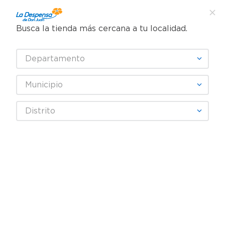
Busca la tienda más cercana a tu localidad.
¿Qué estás buscando?
Departamento
TÉRMINOS MÁS BUSCADOS
SELECCIONA TU TIENDA
1
.
cafe
Municipio
2
.
pampers
GRANVITA
Distrito
3
.
cerveza
4
.
papel higiénico
Fecha De Release
Filtrar
5
.
shampoo
6
.
dove
productos
10
7
.
leche
8
.
aceite
9
.
garnier