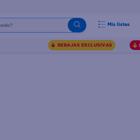
do?
Mis listas
S
REBAJAS EXCLUSIVAS