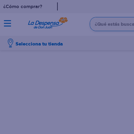
¿Cómo comprar?
¿Qué estás buscan
TÉRMINOS MÁS BUSCADO
Selecciona tu tienda
1
.
cafe
2
.
pampers
3
.
cerveza
4
.
papel higiénico
5
.
shampoo
6
.
dove
7
.
leche
8
.
aceite
9
.
garnier