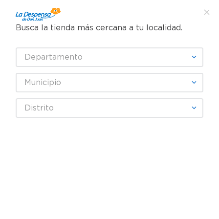
Busca la tienda más cercana a tu localidad.
¿Qué estás buscando?
Departamento
TÉRMINOS MÁS BUSCADOS
SELECCIONA TU TIENDA
1
.
cafe
Municipio
2
.
pampers
Carnes, Embutidos y Mariscos
Mariscos y Pescados
Distrito
3
.
cerveza
Filetes de Pescado
Salmon Ahumado South Wind Rebanado - 100 g
4
.
papel higiénico
5
.
shampoo
6
.
dove
7
.
leche
8
.
aceite
9
.
garnier