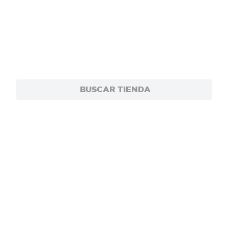
BUSCAR TIENDA
Salmon Ahumado South Wind Rebanado -
$7.60
100 g