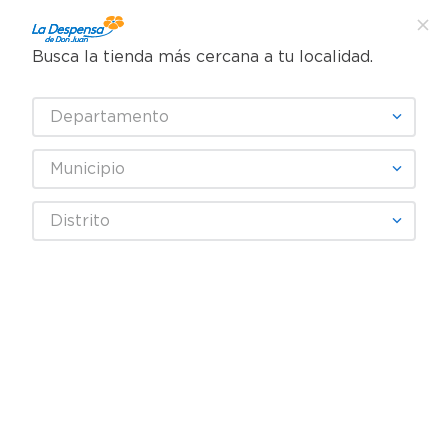
Busca la tienda más cercana a tu localidad.
¿Qué estás buscando?
Departamento
TÉRMINOS MÁS BUSCADOS
SELECCIONA TU TIENDA
1
.
cafe
Municipio
2
.
pampers
Distrito
3
.
cerveza
4
.
papel higiénico
5
.
shampoo
6
.
dove
7
.
leche
8
.
onduladas
9
.
garnier