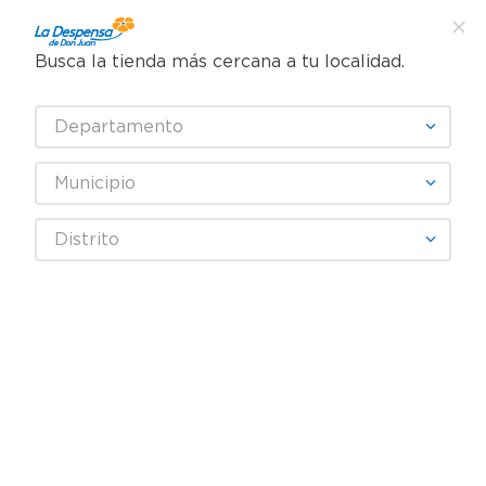
Busca la tienda más cercana a tu localidad.
¿Qué estás buscando?
Departamento
TÉRMINOS MÁS BUSCADOS
SELECCIONA TU TIENDA
1
.
cafe
Municipio
2
.
pampers
Abarrotes
Harinas y Repostería
Distrito
3
.
cerveza
Harina de Trigo y Maíz
Harina de Trigo Flora Multiuso - 454 g
4
.
papel higiénico
5
.
shampoo
6
.
dove
7
.
leche
8
.
garnier
9
.
aceite