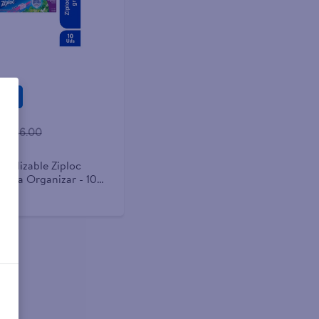
gar
9
$6.00
utilizable Ziploc
ara Organizar - 10
es