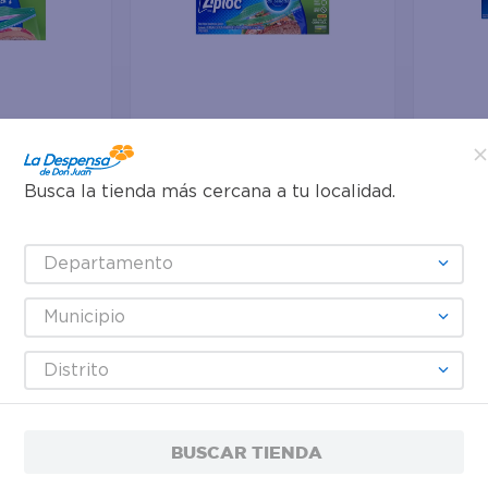
Agregar
Agre
Busca la tienda más cercana a tu localidad.
$2.75
$3.9
$3.50
-
21 %
-
33 %
 Ziploc Para
Bolsas Ziploc Reutilizables
Bolsa Re
Departamento
nidades
para Sándwich con Pestañas, 1
Grande P
Paquete con 50 Bolsas
Unidad
Municipio
Distrito
BUSCAR TIENDA