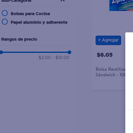
Sub-Categoría
10
.
desodorante
Bolsas para Cocina
Papel aluminio y adherente
Rangos de precio
Agregar
$6.05
$2.00
–
$10.00
Bolsa Reutilizable
Sándwich - 100 U