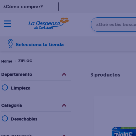
¿Cómo comprar?
¿Qué estás buscan
TÉRMINOS MÁS BUSCADO
Selecciona tu tienda
1
.
cafe
2
.
pampers
ZIPLOC
3
.
cerveza
Departamento
productos
3
4
.
papel higiénico
Limpieza
5
.
shampoo
6
.
dove
Categoría
7
.
leche
Desechables
8
.
aceite
9
.
garnier