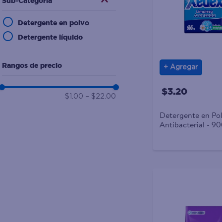
Sub-Categoría
10
.
desodorante
Detergente en polvo
Detergente líquido
Rangos de precio
Agregar
$3.20
$1.00
–
$22.00
Detergente en Po
Antibacterial - 90