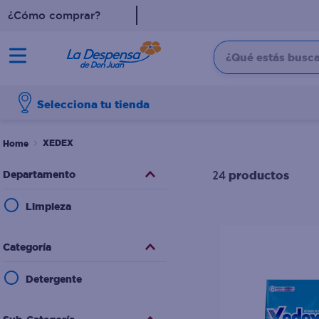
¿Cómo comprar?
¿Qué estás buscan
TÉRMINOS MÁS BUSCADO
Selecciona tu tienda
1
.
cafe
2
.
pampers
XEDEX
3
.
cerveza
Departamento
productos
24
4
.
papel higiénico
Limpieza
5
.
shampoo
6
.
dove
Categoría
7
.
leche
Detergente
8
.
aceite
9
.
garnier