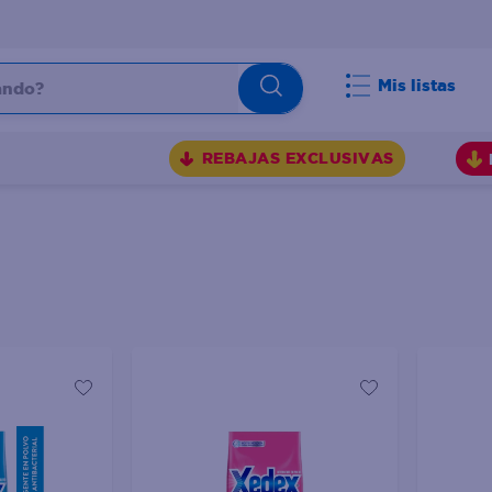
do?
Mis listas
S
REBAJAS EXCLUSIVAS