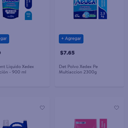
gar
Agregar
0
$7.65
nt Liquido Xedex
Det Polvo Xedex Pe
ción - 900 ml
Multiaccion 2300g