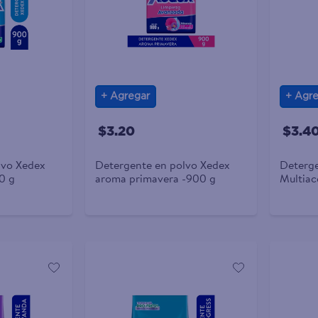
Agregar
Agre
$3.20
$3.4
lvo Xedex
Detergente en polvo Xedex
Deterge
0 g
aroma primavera -900 g
Multiac