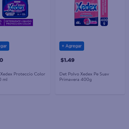
gar
Agregar
90
$1.49
 Xedex Proteccio Color
Det Polvo Xedex Pe Suav
0 ml
Primavera 400g