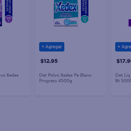
Agregar
Agre
$12.95
$17.
lvo Xedex
Det Polvo Xedex Pe Blanc
Det Liq
Progress 4500g
Bt 500