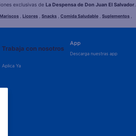
ciones exclusivas de
La Despensa de Don Juan El Salvador
.
Mariscos
,
Licores
,
Snacks
,
Comida Saludable
,
Suplementos
,
App
Trabaja con nosotros
Descarga nuestras app
Aplica Ya