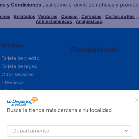
os y Condiciones
, así como el envío de noticias y promo
eches
,
Enlatados
,
Verduras
,
Quesos
,
Cervezas
,
Cortes de Res
,
Antihistamínicos
,
Analgésicos
.
Servicios
Financiamiento
Tarjeta de crédito
Tarjeta de regalo
Otros servicios:
- Remesas
- Pagos de servicios
Busca la tienda más cercana a tu localidad.
Departamento