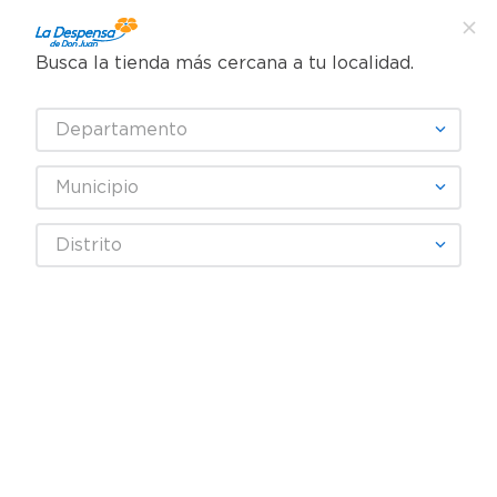
Busca la tienda más cercana a tu localidad.
¿Qué estás buscando?
Departamento
TÉRMINOS MÁS BUSCADOS
SELECCIONA TU TIENDA
1
.
cafe
Municipio
2
.
pampers
VIVE VERDE
Distrito
3
.
cerveza
4
.
papel higiénico
Fecha De Release
Filtrar
5
.
shampoo
6
.
dove
productos
2
7
.
leche
8
.
aceite
9
.
garnier