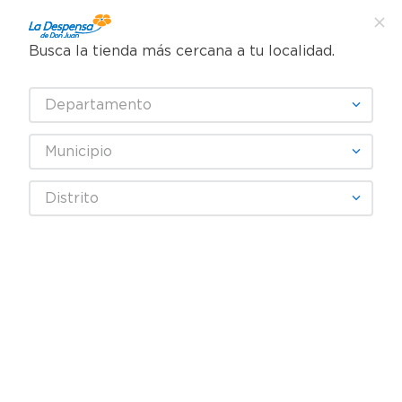
Busca la tienda más cercana a tu localidad.
¿Qué estás buscando?
Departamento
TÉRMINOS MÁS BUSCADOS
SELECCIONA TU TIENDA
1
.
cafe
Municipio
2
.
pampers
VISINA
Distrito
3
.
cerveza
4
.
papel higiénico
Fecha De Release
Filtrar
5
.
shampoo
6
.
dove
producto
1
7
.
leche
8
.
aceite
9
.
garnier