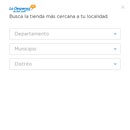
Busca la tienda más cercana a tu localidad.
¿Qué estás buscando?
Departamento
TÉRMINOS MÁS BUSCADOS
SELECCIONA TU TIENDA
1
.
cafe
Municipio
2
.
pampers
VIROGRIP
Distrito
3
.
cerveza
4
.
papel higiénico
Fecha De Release
Filtrar
5
.
shampoo
6
.
dove
productos
3
7
.
leche
8
.
aceite
9
.
garnier