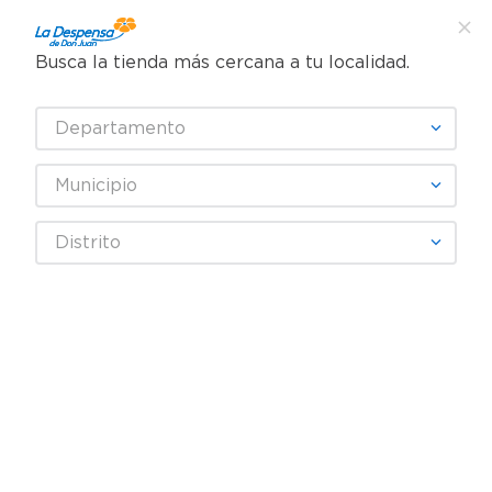
Busca la tienda más cercana a tu localidad.
¿Qué estás buscando?
Departamento
TÉRMINOS MÁS BUSCADOS
SELECCIONA TU TIENDA
1
.
cafe
Municipio
2
.
pampers
UNO
Distrito
3
.
cerveza
4
.
papel higiénico
Fecha De Release
Filtrar
5
.
shampoo
6
.
dove
producto
1
7
.
leche
8
.
garnier
9
.
aceite