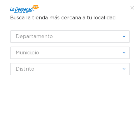
Busca la tienda más cercana a tu localidad.
¿Qué estás buscando?
Departamento
TÉRMINOS MÁS BUSCADOS
SELECCIONA TU TIENDA
1
.
cafe
Municipio
2
.
pampers
UCHOSA
Distrito
3
.
cerveza
4
.
papel higiénico
Fecha De Release
Filtrar
5
.
shampoo
6
.
dove
producto
1
7
.
leche
8
.
garnier
9
.
aceite