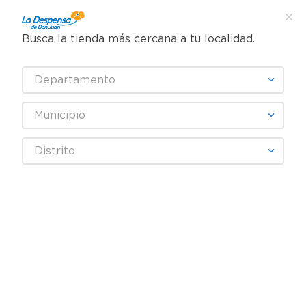
Busca la tienda más cercana a tu localidad.
¿Qué estás buscando?
Departamento
TÉRMINOS MÁS BUSCADOS
SELECCIONA TU TIENDA
1
.
cafe
Municipio
2
.
pampers
TABCIN
Distrito
3
.
cerveza
4
.
papel higiénico
Fecha De Release
Filtrar
5
.
shampoo
6
.
dove
productos
4
7
.
leche
8
.
garnier
9
.
aceite