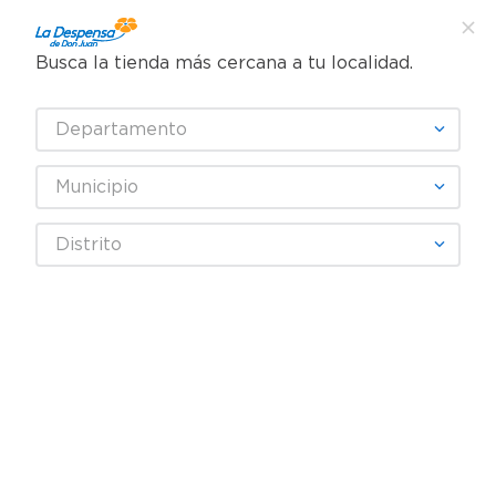
Busca la tienda más cercana a tu localidad.
¿Qué estás buscando?
Departamento
TÉRMINOS MÁS BUSCADOS
SELECCIONA TU TIENDA
1
.
cafe
Municipio
2
.
pampers
SUBLIME
Distrito
3
.
cerveza
4
.
papel higiénico
Fecha De Release
Filtrar
5
.
shampoo
6
.
dove
productos
3
7
.
leche
8
.
aceite
9
.
garnier