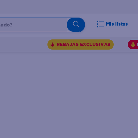
do?
Mis listas
S
REBAJAS EXCLUSIVAS