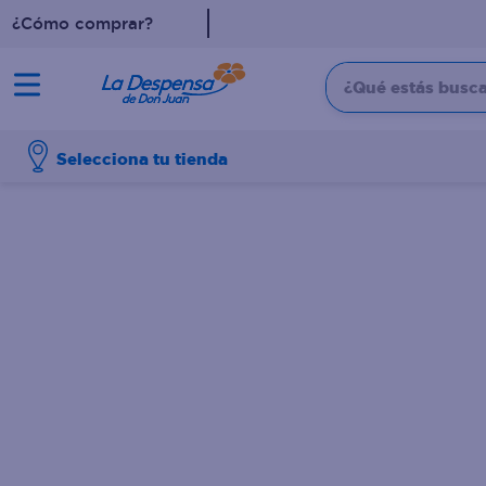
¿Cómo comprar?
¿Qué estás buscan
TÉRMINOS MÁS BUSCADO
Selecciona tu tienda
1
.
cafe
2
.
pampers
3
.
cerveza
4
.
papel higiénico
5
.
shampoo
6
.
dove
7
.
leche
8
.
aceite
9
.
garnier