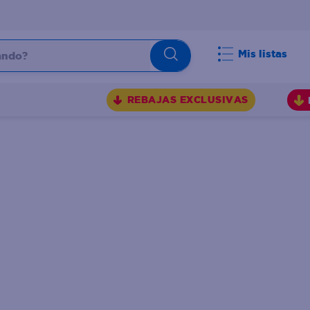
do?
Mis listas
S
REBAJAS EXCLUSIVAS