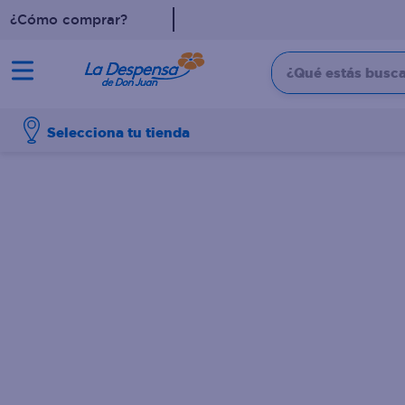
¿Cómo comprar?
¿Qué estás buscan
TÉRMINOS MÁS BUSCADO
Selecciona tu tienda
1
.
cafe
2
.
pampers
3
.
cerveza
4
.
papel higiénico
5
.
shampoo
6
.
dove
7
.
leche
8
.
aceite
9
.
garnier