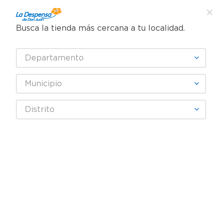
Busca la tienda más cercana a tu localidad.
¿Qué estás buscando?
Departamento
TÉRMINOS MÁS BUSCADOS
SELECCIONA TU TIENDA
1
.
cafe
Municipio
2
.
pampers
SMIRNOFF
Distrito
3
.
cerveza
4
.
papel higiénico
Fecha De Release
Filtrar
5
.
shampoo
6
.
dove
productos
17
7
.
leche
8
.
garnier
9
.
aceite