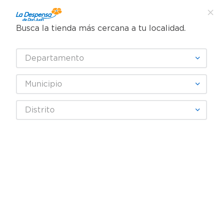
Busca la tienda más cercana a tu localidad.
¿Qué estás buscando?
Departamento
TÉRMINOS MÁS BUSCADOS
SELECCIONA TU TIENDA
1
.
cafe
Municipio
2
.
pampers
SENSODYNE
Distrito
3
.
cerveza
4
.
papel higiénico
Fecha De Release
Filtrar
5
.
shampoo
6
.
dove
productos
5
7
.
leche
8
.
onduladas
REBAJA
9
.
garnier