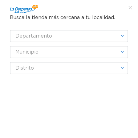
Busca la tienda más cercana a tu localidad.
¿Qué estás buscando?
Departamento
TÉRMINOS MÁS BUSCADOS
SELECCIONA TU TIENDA
1
.
cafe
Municipio
2
.
pampers
SCHICK
Distrito
3
.
cerveza
4
.
papel higiénico
Fecha De Release
Filtrar
5
.
shampoo
6
.
dove
producto
1
7
.
leche
8
.
onduladas
9
.
garnier