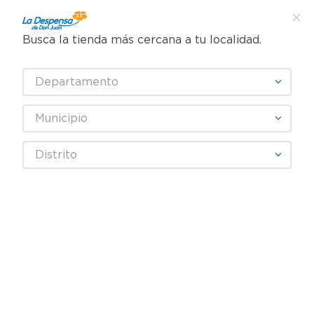
Busca la tienda más cercana a tu localidad.
¿Qué estás buscando?
Departamento
TÉRMINOS MÁS BUSCADOS
SELECCIONA TU TIENDA
1
.
cafe
Municipio
2
.
pampers
SCENTS
Distrito
3
.
cerveza
4
.
papel higiénico
Fecha De Release
Filtrar
5
.
shampoo
6
.
dove
productos
4
7
.
leche
8
.
onduladas
9
.
garnier