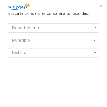
Busca la tienda más cercana a tu localidad.
¿Qué estás buscando?
Departamento
TÉRMINOS MÁS BUSCADOS
SELECCIONA TU TIENDA
1
.
cafe
Municipio
2
.
pampers
SALVADOL
Distrito
3
.
cerveza
4
.
papel higiénico
Fecha De Release
Filtrar
5
.
shampoo
6
.
dove
productos
2
7
.
leche
8
.
aceite
9
.
garnier