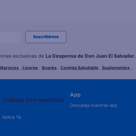
Suscribirme
ciones exclusivas de
La Despensa de Don Juan El Salvador
.
Mariscos
,
Licores
,
Snacks
,
Comida Saludable
,
Suplementos
,
App
Trabaja con nosotros
Descarga nuestras app
Aplica Ya