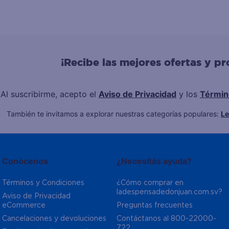
¡Recibe las mejores ofertas y p
Al suscribirme, acepto el
Aviso de Privacidad
y los
Términ
También te invitamos a explorar nuestras categorías populares:
L
Conócenos
¿Necesitás ayuda?
Términos y Condiciones
¿Cómo comprar en 
ladespensadedonjuan.com.sv?
Aviso de Privacidad  
eCommerce 
Preguntas frecuentes
Cancelaciones y devoluciones
Contáctanos al 800-22000-
722