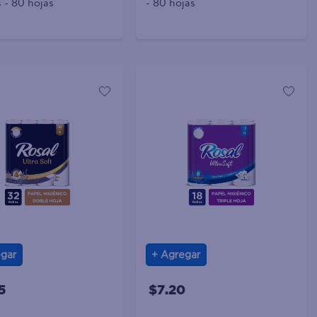
s - 80 hojas
- 80 hojas
gar
Agregar
5
$7.20