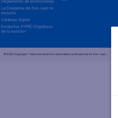
Reglamento de promociones
La Despensa de Don Juan te 
escucha
Catálogo Digital
Productos PYME ¡Orgullosos 
de lo nuestro!
© 2024 Copyright. Todos los derechos reservados La Despensa de Don Juan.