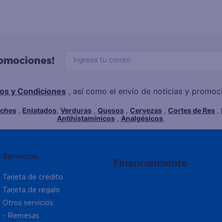
romociones!
os y Condiciones
, así como el envío de noticias y promo
eches
,
Enlatados
,
Verduras
,
Quesos
,
Cervezas
,
Cortes de Res
,
Antihistamínicos
,
Analgésicos
.
Servicios
Financiamiento
Tarjeta de crédito
Tarjeta de regalo
Otros servicios:
- Remesas