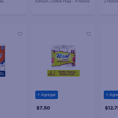
as
Edition, Doble Hoja - 9 Rollos
2 Rollo
Agregar
Agre
$7.50
$12.7