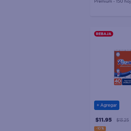
Premium - 150 hoj
REBAJA
Agregar
$11.95
$13.25
-
10 %