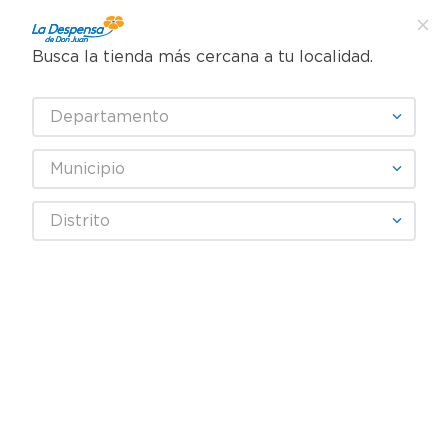
Busca la tienda más cercana a tu localidad.
¿Qué estás buscando?
Departamento
TÉRMINOS MÁS BUSCADOS
SELECCIONA TU TIENDA
1
.
cafe
Municipio
2
.
pampers
RIO GRANDE
Distrito
3
.
cerveza
4
.
papel higiénico
Fecha De Release
Filtrar
5
.
shampoo
6
.
dove
productos
6
7
.
leche
8
.
aceite
9
.
garnier