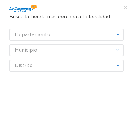
Busca la tienda más cercana a tu localidad.
¿Qué estás buscando?
Departamento
TÉRMINOS MÁS BUSCADOS
SELECCIONA TU TIENDA
1
.
cafe
Municipio
2
.
pampers
PRINCE
Distrito
3
.
cerveza
4
.
papel higiénico
Fecha De Release
Filtrar
5
.
shampoo
6
.
dove
productos
4
7
.
leche
8
.
aceite
9
.
garnier