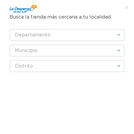
Busca la tienda más cercana a tu localidad.
¿Qué estás buscando?
Departamento
TÉRMINOS MÁS BUSCADOS
SELECCIONA TU TIENDA
1
.
cafe
Municipio
2
.
pampers
PREGO
Distrito
3
.
cerveza
4
.
papel higiénico
Fecha De Release
Filtrar
5
.
shampoo
6
.
dove
productos
8
7
.
leche
8
.
aceite
9
.
garnier