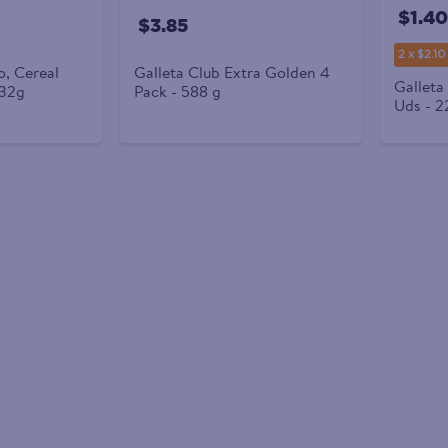
$1.40
$3.85
2 x $2.10
o, Cereal
Galleta Club Extra Golden 4
Galleta
 32g
Pack - 588 g
Uds - 2