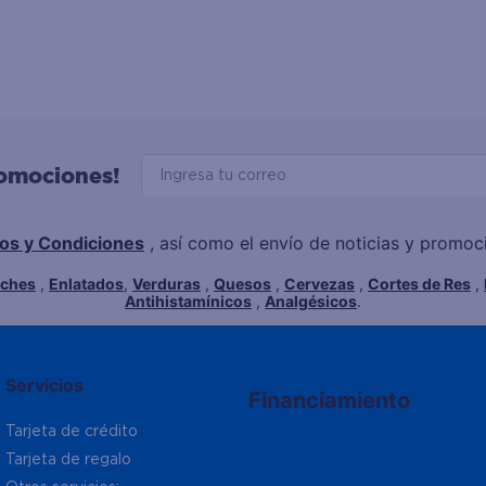
romociones!
os y Condiciones
, así como el envío de noticias y promo
eches
,
Enlatados
,
Verduras
,
Quesos
,
Cervezas
,
Cortes de Res
,
Antihistamínicos
,
Analgésicos
.
Servicios
Financiamiento
Tarjeta de crédito
Tarjeta de regalo