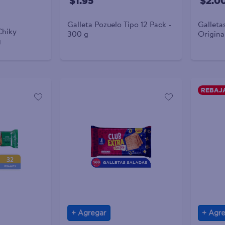
$1.95
$2.0
Galleta Pozuelo Tipo 12 Pack -
Galleta
Chiky
300 g
Origina
g
REBAJ
Agregar
Agre