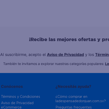
¡Recibe las mejores ofertas y p
Al suscribirme, acepto el
Aviso de Privacidad
y los
Términ
También te invitamos a explorar nuestras categorías populares:
L
Conócenos
¿Necesitás ayuda?
Términos y Condiciones
¿Cómo comprar en 
ladespensadedonjuan.com.sv?
Aviso de Privacidad  
eCommerce 
Preguntas frecuentes