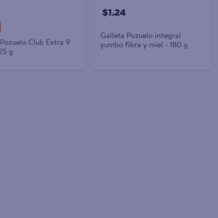
$1.24
Galleta Pozuelo integral
 Pozuelo Club Extra 9
yumbo fibra y miel - 180 g
25 g