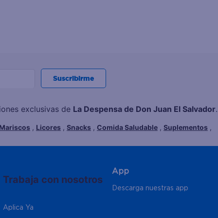
Suscribirme
ciones exclusivas de
La Despensa de Don Juan El Salvador
.
Mariscos
,
Licores
,
Snacks
,
Comida Saludable
,
Suplementos
,
App
Trabaja con nosotros
Descarga nuestras app
Aplica Ya