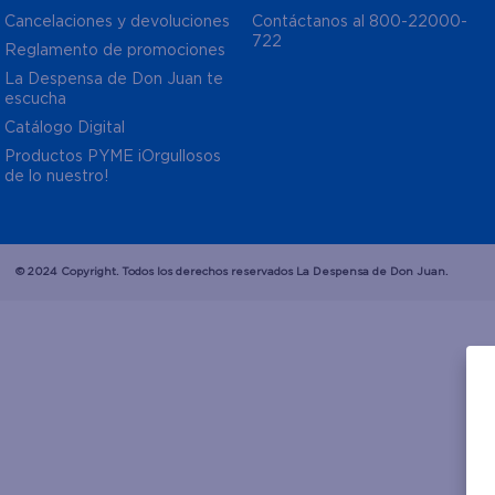
Cancelaciones y devoluciones
Contáctanos al 800-22000-
722
Reglamento de promociones
La Despensa de Don Juan te 
escucha
Catálogo Digital
Productos PYME ¡Orgullosos 
de lo nuestro!
© 2024 Copyright. Todos los derechos reservados La Despensa de Don Juan.