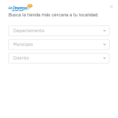
Busca la tienda más cercana a tu localidad.
¿Qué estás buscando?
Departamento
TÉRMINOS MÁS BUSCADOS
SELECCIONA TU TIENDA
1
.
cafe
Municipio
2
.
pampers
PEPSI LIGHT
Distrito
3
.
cerveza
4
.
papel higiénico
Fecha De Release
Filtrar
5
.
shampoo
6
.
dove
producto
1
7
.
leche
8
.
aceite
9
.
garnier