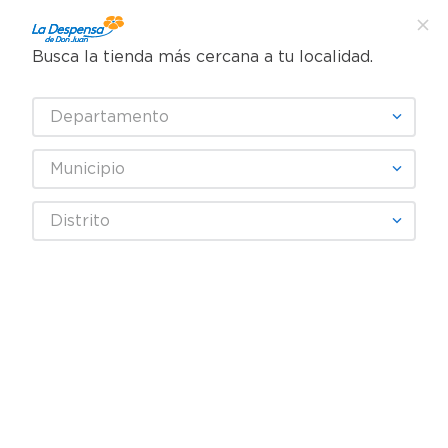
Busca la tienda más cercana a tu localidad.
¿Qué estás buscando?
Departamento
TÉRMINOS MÁS BUSCADOS
SELECCIONA TU TIENDA
1
.
cafe
Municipio
2
.
pampers
PEDIALYTE
Distrito
3
.
cerveza
4
.
papel higiénico
Fecha De Release
Filtrar
5
.
shampoo
6
.
dove
productos
4
7
.
leche
8
.
aceite
9
.
garnier