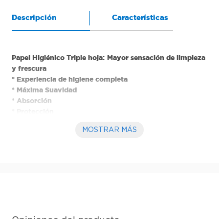
Descripción
Características
Papel Higiénico Triple hoja: Mayor sensación de limpieza 
y frescura
* Experiencia de higiene completa
* Máxima Suavidad
* Absorción
* Protección
* Fragancia fresca
MOSTRAR MÁS
* Con tu compra ayudas a comunidades vulnerables a 
tener acceso a saneamiento básico. 
* Nueva versión Ahorra Pack