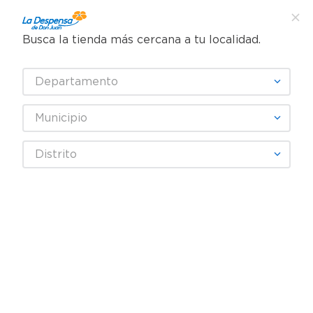
Busca la tienda más cercana a tu localidad.
¿Qué estás buscando?
Departamento
SELECCIONA TU TIENDA
Municipio
Limpieza
Papel Higiénico
Distrito
productos
70
¡Recibe las mejores ofertas y promociones!