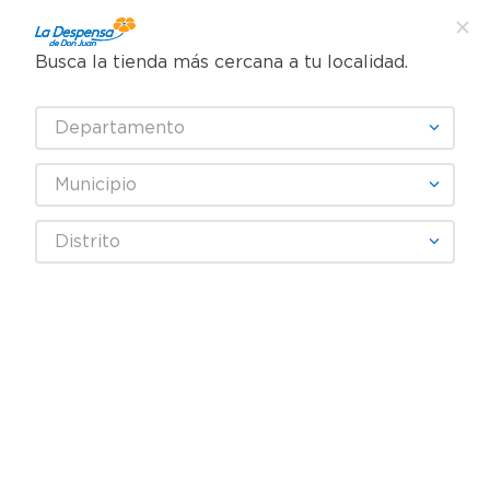
Busca la tienda más cercana a tu localidad.
¿Qué estás buscando?
Departamento
TÉRMINOS MÁS BUSCADOS
SELECCIONA TU TIENDA
1
.
cafe
Municipio
2
.
pampers
PAPADAN
Distrito
3
.
cerveza
4
.
papel higiénico
Fecha De Release
Filtrar
5
.
shampoo
6
.
dove
productos
4
7
.
leche
8
.
aceite
9
.
garnier