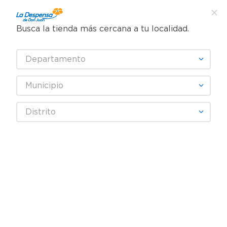
Busca la tienda más cercana a tu localidad.
¿Qué estás buscando?
Departamento
TÉRMINOS MÁS BUSCADOS
SELECCIONA TU TIENDA
1
.
cafe
Municipio
2
.
pampers
ORISOL
Distrito
3
.
cerveza
4
.
papel higiénico
Fecha De Release
Filtrar
5
.
shampoo
6
.
dove
productos
15
7
.
leche
8
.
aceite
9
.
garnier