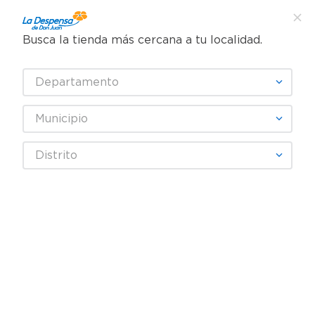
Busca la tienda más cercana a tu localidad.
¿Qué estás buscando?
Departamento
TÉRMINOS MÁS BUSCADOS
SELECCIONA TU TIENDA
1
.
cafe
Municipio
2
.
pampers
OLD SPICE
Distrito
3
.
cerveza
4
.
papel higiénico
Fecha De Release
Filtrar
5
.
shampoo
6
.
dove
productos
16
7
.
leche
8
.
garnier
Rebaja exclusiva en línea
9
.
aceite