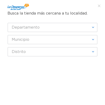
Busca la tienda más cercana a tu localidad.
¿Qué estás buscando?
Departamento
TÉRMINOS MÁS BUSCADOS
SELECCIONA TU TIENDA
1
.
cafe
Municipio
2
.
pampers
OLD SMUGGLER
Distrito
3
.
cerveza
4
.
papel higiénico
Fecha De Release
Filtrar
5
.
shampoo
6
.
dove
producto
1
7
.
leche
8
.
aceite
9
.
garnier