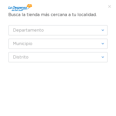
Busca la tienda más cercana a tu localidad.
¿Qué estás buscando?
Departamento
TÉRMINOS MÁS BUSCADOS
SELECCIONA TU TIENDA
1
.
cafe
Municipio
2
.
pampers
OFF!
Distrito
3
.
cerveza
4
.
papel higiénico
Fecha De Release
Filtrar
5
.
shampoo
6
.
dove
productos
9
7
.
leche
8
.
onduladas
REBAJA
9
.
garnier