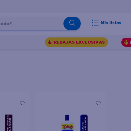
do?
Mis listas
S
REBAJAS EXCLUSIVAS