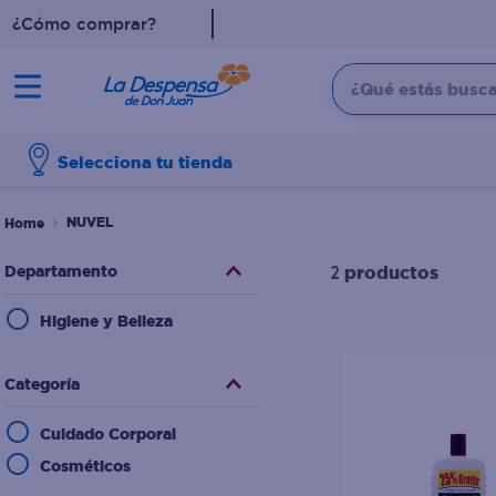
¿Cómo comprar?
¿Qué estás buscan
TÉRMINOS MÁS BUSCADO
Selecciona tu tienda
1
.
cafe
2
.
pampers
NUVEL
3
.
cerveza
Departamento
productos
2
4
.
papel higiénico
Higiene y Belleza
5
.
shampoo
6
.
dove
Categoría
7
.
leche
Cuidado Corporal
8
.
onduladas
Cosméticos
9
.
garnier