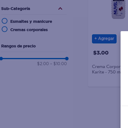
10
.
aceite
Sub-Categoría
Esmaltes y manicure
Cremas corporales
Agregar
Rangos de precio
$3.00
$2.00
–
$10.00
Crema Corporal Nuvel Mantec
Karite - 750 ml