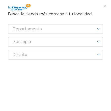
Busca la tienda más cercana a tu localidad.
¿Qué estás buscando?
Departamento
TÉRMINOS MÁS BUSCADOS
SELECCIONA TU TIENDA
1
.
cafe
Municipio
2
.
pampers
NUGGET
Distrito
3
.
cerveza
4
.
papel higiénico
Fecha De Release
Filtrar
5
.
shampoo
6
.
dove
productos
6
7
.
leche
8
.
onduladas
9
.
garnier