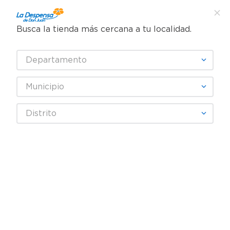
Busca la tienda más cercana a tu localidad.
¿Qué estás buscando?
Departamento
TÉRMINOS MÁS BUSCADOS
SELECCIONA TU TIENDA
1
.
cafe
Municipio
2
.
pampers
NORTENA
Distrito
3
.
cerveza
4
.
papel higiénico
Fecha De Release
Filtrar
5
.
shampoo
6
.
dove
producto
1
7
.
leche
8
.
aceite
9
.
garnier