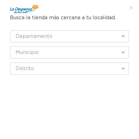
Busca la tienda más cercana a tu localidad.
¿Qué estás buscando?
Departamento
TÉRMINOS MÁS BUSCADOS
SELECCIONA TU TIENDA
1
.
cafe
Municipio
2
.
pampers
NIPRO
Distrito
3
.
cerveza
4
.
papel higiénico
Fecha De Release
Filtrar
5
.
shampoo
6
.
dove
productos
8
7
.
leche
8
.
aceite
9
.
garnier