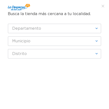
Busca la tienda más cercana a tu localidad.
¿Qué estás buscando?
Departamento
TÉRMINOS MÁS BUSCADOS
SELECCIONA TU TIENDA
1
.
cafe
Municipio
2
.
pampers
NESTUM
Distrito
3
.
cerveza
4
.
papel higiénico
Fecha De Release
Filtrar
5
.
shampoo
6
.
dove
productos
8
7
.
leche
8
.
aceite
9
.
garnier