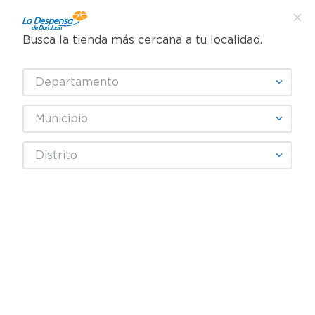
Busca la tienda más cercana a tu localidad.
¿Qué estás buscando?
Departamento
TÉRMINOS MÁS BUSCADOS
SELECCIONA TU TIENDA
1
.
cafe
Municipio
2
.
pampers
NESTOGENO
Distrito
3
.
cerveza
4
.
papel higiénico
Fecha De Release
Filtrar
5
.
shampoo
6
.
dove
productos
5
7
.
leche
8
.
garnier
9
.
aceite