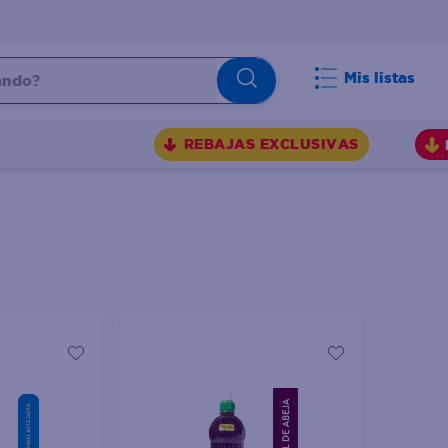
do?
Mis listas
S
REBAJAS EXCLUSIVAS