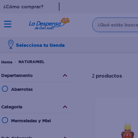
¿Cómo comprar?
¿Qué estás buscan
TÉRMINOS MÁS BUSCADO
Selecciona tu tienda
1
.
cafe
2
.
pampers
NATURAMIEL
3
.
cerveza
Departamento
productos
2
4
.
papel higiénico
Abarrotes
5
.
shampoo
6
.
dove
Categoría
7
.
leche
Mermeladas y Miel
8
.
aceite
9
.
garnier