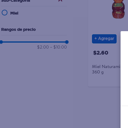
Sub-Categoría
10
.
desodorante
Miel
Rangos de precio
Agregar
$2.00
–
$10.00
$2.60
Miel Naturamiel bo
360 g