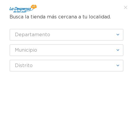
Busca la tienda más cercana a tu localidad.
¿Qué estás buscando?
Departamento
TÉRMINOS MÁS BUSCADOS
SELECCIONA TU TIENDA
1
.
cafe
Municipio
2
.
pampers
NADIR
Distrito
3
.
cerveza
4
.
papel higiénico
Fecha De Release
Filtrar
5
.
shampoo
6
.
dove
productos
6
7
.
leche
8
.
aceite
9
.
garnier