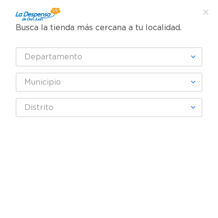
Busca la tienda más cercana a tu localidad.
¿Qué estás buscando?
Departamento
TÉRMINOS MÁS BUSCADOS
SELECCIONA TU TIENDA
1
.
cafe
Municipio
2
.
pampers
mundial-snacks
Distrito
3
.
cerveza
OOPS!
4
.
papel higiénico
5
.
shampoo
No encontramos ningún resultado
para "
mundial-snacks
"
6
.
dove
¿Qué debo hacer?
7
.
leche
8
.
aceite
Comprueba los términos
9
.
garnier
ingresados