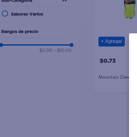
Sub-Categoría
10
.
desodorante
Sabores Varios
Rangos de precio
Agregar
$0.00
–
$10.00
$0.73
Mountain Dew Ga