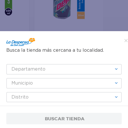
Agregar
$0.63
Busca la tienda más cercana a tu localidad.
Combina 3 x $1.71
Gaseosa Mountain Dew Lata
Departamento
seosa
355 ml
Municipio
Distrito
BUSCAR TIENDA