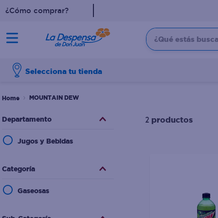
¿Cómo comprar?
¿Qué estás buscan
TÉRMINOS MÁS BUSCADO
Selecciona tu tienda
1
.
cafe
2
.
pampers
MOUNTAIN DEW
3
.
cerveza
Departamento
productos
2
4
.
papel higiénico
Jugos y Bebidas
5
.
shampoo
6
.
dove
Categoría
7
.
leche
Gaseosas
8
.
aceite
9
.
garnier